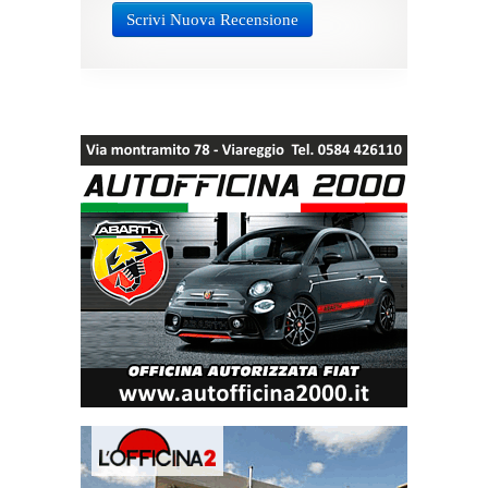
Scrivi Nuova Recensione
Inserisci la tua Recensione!
Giudizio
Titolo della recensione
La tua recensione
Nome