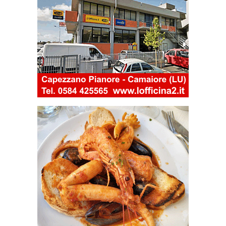
Email
Ins. risultato (0 + 6)
Informativa sul trattamento dati
personali - Art. 13 D.Lgs. 196/2003
Formula di consenso
Compilando la form e cliccando su "Invia Recension
Acquisite le informazioni che precedono, rese ai 
196/2003, consento al trattamento dei miei dati come s
Invia Recensio