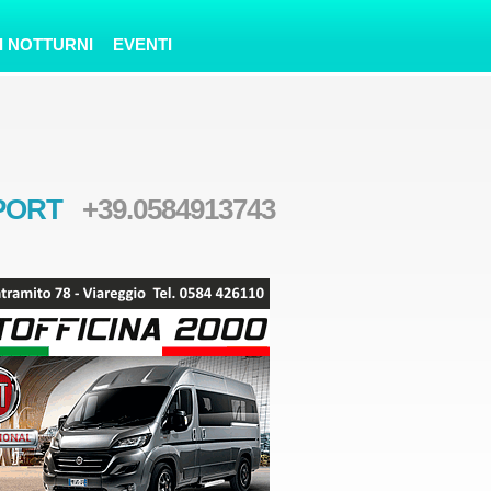
I NOTTURNI
EVENTI
SPORT
+39.0584913743