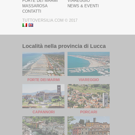
FORTE DEI MARMI
VIAREGGIO
MASSAROSA
NEWS & EVENTI
CONTATTI
TUTTOVERSILIA.COM © 2017
Località nella provincia di Lucca
FORTE DEI MARMI
VIAREGGIO
CAPANNORI
PORCARI