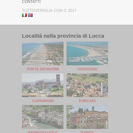
CONTATTI
TUTTOVERSILIA.COM © 2017
Località nella provincia di Lucca
FORTE DEI MARMI
VIAREGGIO
CAPANNORI
PORCARI
BAGNI DI LUCCA
BARGA